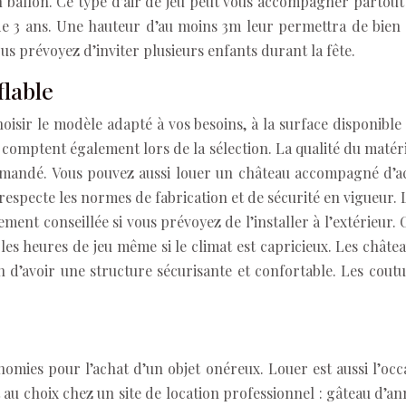
ballon. Ce type d’air de jeu peut vous accompagner partout où
de 3 ans. Une hauteur d’au moins 3m leur permettra de bien 
us prévoyez d’inviter plusieurs enfants durant la fête.
flable
isir le modèle adapté à vos besoins, à la surface disponible 
es comptent également lors de la sélection. La qualité du matéri
mandé. Vous pouvez aussi louer un château accompagné d’ac
respecte les normes de fabrication et de sécurité en vigueur.
rtement conseillée si vous prévoyez de l’installer à l’extérieu
 les heures de jeu même si le climat est capricieux. Les chât
in d’avoir une structure sécurisante et confortable. Les co
nomies pour l’achat d’un objet onéreux. Louer est aussi l’occ
u choix chez un site de location professionnel : gâteau d’ann