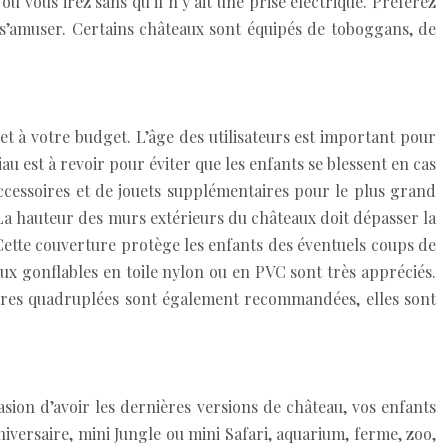
 vous irez sans qu’il n’y ait une prise électrique. Préférez
s’amuser. Certains châteaux sont équipés de toboggans, de
et à votre budget. L’âge des utilisateurs est important pour
au est à revoir pour éviter que les enfants se blessent en cas
cessoires et de jouets supplémentaires pour le plus grand
 La hauteur des murs extérieurs du châteaux doit dépasser la
r. Cette couverture protège les enfants des éventuels coups de
eaux gonflables en toile nylon ou en PVC sont très appréciés.
utures quadruplées sont également recommandées, elles sont
asion d’avoir les dernières versions de château, vos enfants
iversaire, mini Jungle ou mini Safari, aquarium, ferme, zoo,